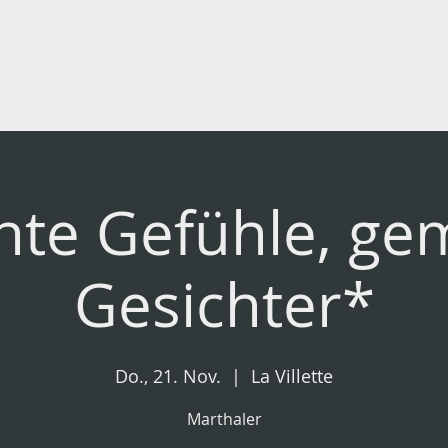
Start
Spielplan
Produktionen
Bild
te Gefühle, ge
Gesichter*
Do., 21. Nov.
  |  
La Villette
Marthaler