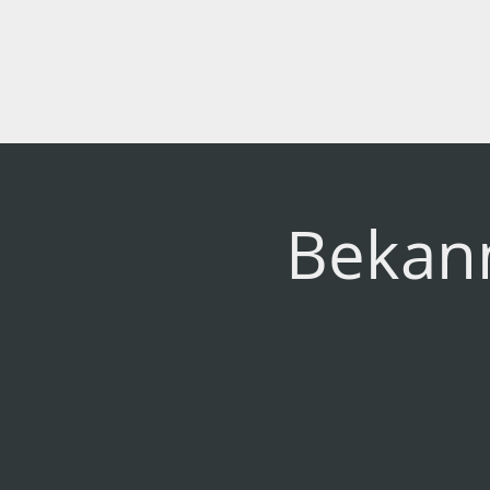
Jürg Kienberger
Bekann