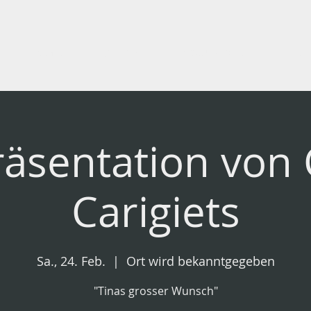
Start
Spielplan
Produktionen
Bild
äsentation von 
Carigiets
Sa., 24. Feb.
  |  
Ort wird bekanntgegeben
"Tinas grosser Wunsch"