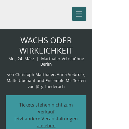
Jürg Kienberger
WACHS ODER
WIRKLICHKEIT
Mo., 24. März
  |  
Marthaler Volksbühne
Berlin
von Christoph Marthaler, Anna Viebrock,
Malte Ubenauf und Ensemble Mit Texten
von Jürg Laederach
Tickets stehen nicht zum
Verkauf
Jetzt andere Veranstaltungen
ansehen